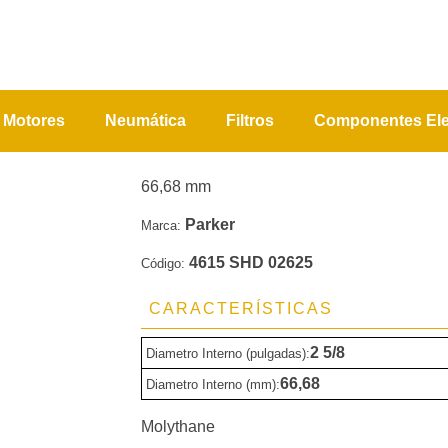
Motores
Neumática
Filtros
Componentes Ele
66,68 mm
Parker
Marca:
4615 SHD 02625
Código:
CARACTERÍSTICAS
2 5/8
Diametro Interno (pulgadas):
66,68
Diametro Interno (mm):
Molythane