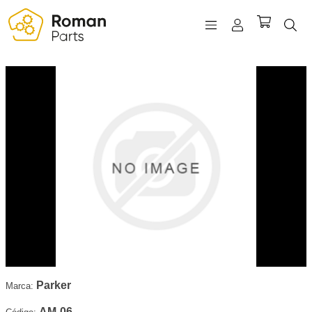
REGISTRO
INICIAR SESIÓN
WISHLIST
(0)
Parker
Marca:
AM-06