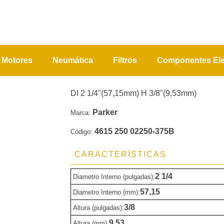
Motores
Neumática
Filtros
Componentes Ele
DI 2 1/4"(57,15mm) H 3/8"(9,53mm)
Parker
Marca:
4615 250 02250-375B
Código:
CARACTERÍSTICAS
2 1/4
Diametro Interno (pulgadas):
57,15
Diametro Interno (mm):
3/8
Altura (pulgadas):
9,53
Altura (mm):