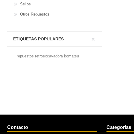
Sellos
Otros Repuestos
ETIQUETAS POPULARES
repuestos retroexcavadora komatsu
Contacto
Categorías