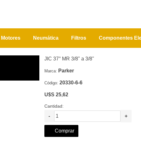
Motores
Neumática
Filtros
Componentes Ele
JIC 37° MR 3/8" a 3/8"
Parker
Marca:
20330-6-6
Código:
U$S 25,62
Cantidad:
-
+
Comprar