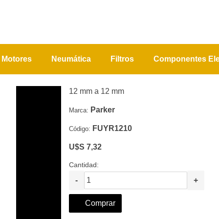
Motores
Neumática
Filtros
Componentes Ele
12 mm a 12 mm
Parker
Marca:
FUYR1210
Código:
U$S 7,32
Cantidad:
-
+
Comprar