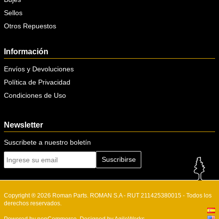
Sellos
Otros Repuestos
Información
Envíos y Devoluciones
Política de Privacidad
Condiciones de Uso
Newsletter
Suscribete a nuestro boletín
Suscribirse
Copyright ® 2026 Roman Parts. ROMAN S.A - RUT 211425380015 - Todos los
derechos reservados.
Powered by
nopCommerce.
Designed by
AgileWorks.