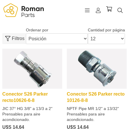
Ordenar por
Cantidad por página
REGISTRO
Filtros
INICIAR SESIÓN
WISHLIST
(0)
Conector S26 Parker
Conector S26 Parker recto
recto10626-6-8
10126-8-8
JIC 37° HG 3/8" a 13/3 a 2"
NPTF Pipe MR 1/2" a 13/32"
Prensables para aire
Prensables para aire
acondicionado.
acondicionado.
U$S 14,64
U$S 14,64