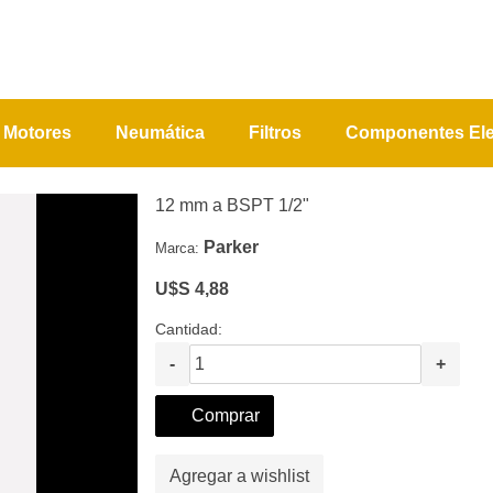
Motores
Neumática
Filtros
Componentes Ele
12 mm a BSPT 1/2"
Parker
Marca:
U$S 4,88
Cantidad:
-
+
Comprar
Agregar a wishlist